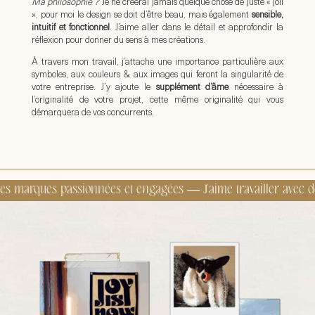
Ma philosophie ?
Je ne créerai jamais quelque chose de juste « joli
», pour moi le design se doit d’être beau, mais également
sensible,
intuitif et fonctionnel
. J’aime aller dans le détail et approfondir la
réflexion pour donner du sens à mes créations.
À travers mon travail, j’attache une importance particulière aux
symboles, aux couleurs & aux images qui feront la singularité de
votre entreprise. J’y ajoute le
supplément d’âme
nécessaire à
l’originalité de votre projet, cette même originalité qui vous
démarquera de vos concurrents.
es marques passionnées et engagées —
J'aime travailler avec d