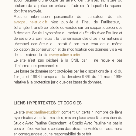
accompagnée d’une copie du titre d’identité avec signature du
titulaire de la pièce, en précisant l’adresse à laquelle la réponse
doit être envoyée.
Aucune information personnelle de l’utilisateur du site
avecpauline-studio.fr
n’est publiée à l’insu de l’utilisateur,
échangée, transférée, cédée ou vendue sur un support quelconque
à des tiers. Seule l’hypothèse du rachat du Studio Avec Pauline et
de ses droits permettrait la transmission des dites informations à
l’éventuel acquéreur qui serait à son tour tenu de la même
obligation de conservation et de modification des données vis à vis
de l’utilisateur du site
avecpauline-studio.fr
.
Le site n’est pas déclaré à la CNIL car il ne recueille pas
d’informations personnelles.
Les bases de données sont protégées par les dispositions de la loi du
1er juillet 1998 transposant la directive 96/9 du 11 mars 1996
relative à la protection juridique des bases de données.
LIENS HYPERTEXTES ET COOKIES
Le site
avecpauline-studio.fr
contient un certain nombre de liens
hypertextes vers d’autres sites, mis en place avec l’autorisation du
Studio Avec Pauline. Cependant, le Studio Avec Pauline n’a pas la
possibilité de vérifier le contenu des sites ainsi visités, et n’assumera
en conséquence aucune responsabilité de ce fait.