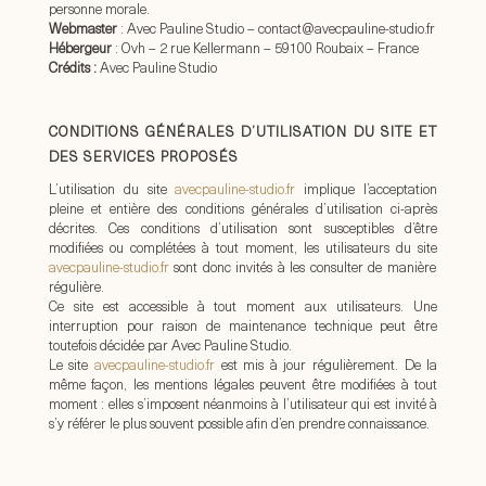
personne morale.
Webmaster
: Avec Pauline Studio – contact@avecpauline-studio.fr
Hébergeur
: Ovh – 2 rue Kellermann – 59100 Roubaix – France
Crédits :
Avec Pauline Studio
CONDITIONS GÉNÉRALES D’UTILISATION DU SITE ET
DES SERVICES PROPOSÉS
L’utilisation du site
avecpauline-studio.fr
implique l’acceptation
pleine et entière des conditions générales d’utilisation ci-après
décrites. Ces conditions d’utilisation sont susceptibles d’être
modifiées ou complétées à tout moment, les utilisateurs du site
avecpauline-studio.fr
s
ont donc invités à les consulter de manière
régulière.
Ce site est accessible à tout moment aux utilisateurs. Une
interruption pour raison de maintenance technique peut être
toutefois décidée par Avec Pauline Studio.
Le site
avecpauline-studio.fr
e
st mis à jour régulièrement. De la
même façon, les mentions légales peuvent être modifiées à tout
moment : elles s’imposent néanmoins à l’utilisateur qui est invité à
s’y référer le plus souvent possible afin d’en prendre connaissance.