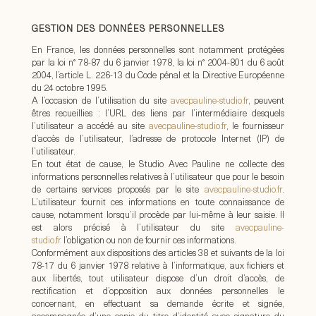
GESTION DES DONNÉES PERSONNELLES
En France, les données personnelles sont notamment protégées
par la loi n° 78-87 du 6 janvier 1978, la loi n° 2004-801 du 6 août
2004, l’article L. 226-13 du Code pénal et la Directive Européenne
du 24 octobre 1995.
A l’occasion de l’utilisation du site
avecpauline-studio.fr
, peuvent
êtres recueillies : l’URL des liens par l’intermédiaire desquels
l’utilisateur a accédé au site
avecpauline-studio.fr
, le fournisseur
d’accès de l’utilisateur, l’adresse de protocole Internet (IP) de
l’utilisateur.
En tout état de cause, le Studio Avec Pauline ne collecte des
informations personnelles relatives à l’utilisateur que pour le besoin
de certains services proposés par le site
avecpauline-studio.fr
.
L’utilisateur fournit ces informations en toute connaissance de
cause, notamment lorsqu’il procède par lui-même à leur saisie. Il
est alors précisé à l’utilisateur du site
avecpauline-
studio.fr
l’obligation ou non de fournir ces informations.
Conformément aux dispositions des articles 38 et suivants de la loi
78-17 du 6 janvier 1978 relative à l’informatique, aux fichiers et
aux libertés, tout utilisateur dispose d’un droit d’accès, de
rectification et d’opposition aux données personnelles le
concernant, en effectuant sa demande écrite et signée,