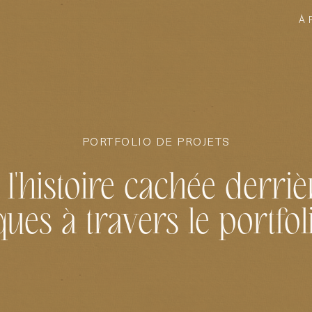
À 
PORTFOLIO DE PROJETS
l'histoire cachée derri
es à travers le portfol