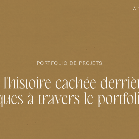
À 
PORTFOLIO DE PROJETS
l'histoire cachée derri
es à travers le portfol